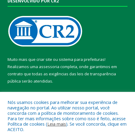
DESENVOLVIDO POR CR2
Muito mais que
criar site
ou
sistema para prefeituras
!
Realizamos uma
assessoria
completa, onde garantimos em
contrato que todas as exigências das
leis de transparência
pública
serão atendidas.
Conheça o
PNTP
e o
Radar da Transparência Pública
Nós usamos cookies para melhorar sua experiência de
navegação no portal. Ao utilizar nosso portal, você
concorda com a política de monitoramento de cookies.
Para ter mais informações sobre como isso é feito, acesse
Política de cookies (
Leia mais
). Se você concorda, clique em
Todos os direitos reservados a Prefeitura Municipal de Chaves.
ACEITO.