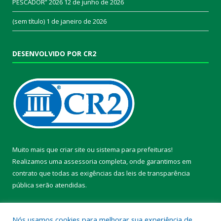
PESCADOR” 2026
12 de junho de 2026
(sem título)
1 de janeiro de 2026
DESENVOLVIDO POR CR2
Muito mais que
criar site
ou
sistema para prefeituras
!
Realizamos uma
assessoria
completa, onde garantimos em
contrato que todas as exigências das
leis de transparência
pública
serão atendidas.
Conheça o
PNTP
e o
Radar da Transparência Pública
Nós usamos cookies para melhorar sua experiência de