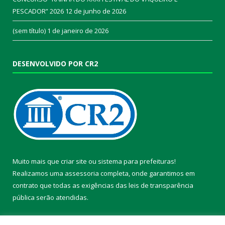
PESCADOR” 2026
12 de junho de 2026
(sem título)
1 de janeiro de 2026
DESENVOLVIDO POR CR2
Muito mais que
criar site
ou
sistema para prefeituras
!
Realizamos uma
assessoria
completa, onde garantimos em
contrato que todas as exigências das
leis de transparência
pública
serão atendidas.
Conheça o
PNTP
e o
Radar da Transparência Pública