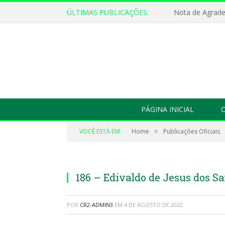
ÚLTIMAS PUBLICAÇÕES:
Nota de Agrad
PÁGINA INICIAL
O
»
VOCÊ ESTÁ EM:
Home
Publicações Oficiais
186 – Edivaldo de Jesus dos S
POR
CR2-ADMIN3
EM
4 DE AGOSTO DE 2022