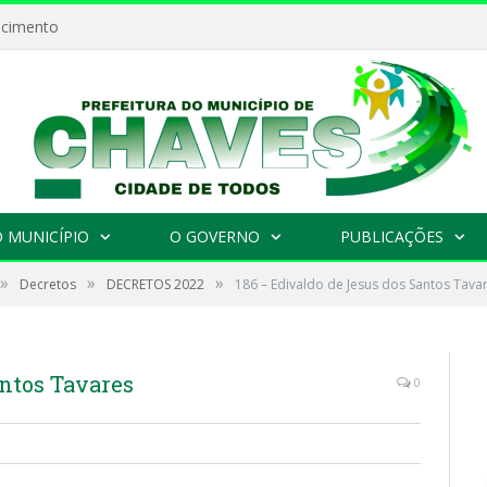
ecimento
 MUNICÍPIO
O GOVERNO
PUBLICAÇÕES
»
»
»
Decretos
DECRETOS 2022
186 – Edivaldo de Jesus dos Santos Tava
antos Tavares
0