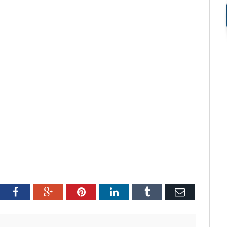
tter
Facebook
Google+
Pinterest
LinkedIn
Tumblr
Email