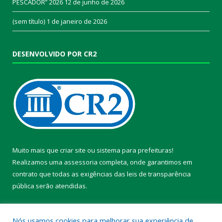
PESCADOR” 2026
12 de junho de 2026
(sem título)
1 de janeiro de 2026
DESENVOLVIDO POR CR2
Muito mais que
criar site
ou
sistema para prefeituras
!
Realizamos uma
assessoria
completa, onde garantimos em
contrato que todas as exigências das
leis de transparência
pública
serão atendidas.
Conheça o
PNTP
e o
Radar da Transparência Pública
Nós usamos cookies para melhorar sua experiência de