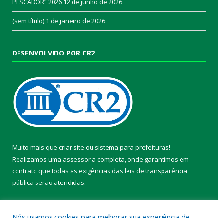
PESCADOR” 2026
12 de junho de 2026
(sem título)
1 de janeiro de 2026
DESENVOLVIDO POR CR2
Muito mais que
criar site
ou
sistema para prefeituras
!
Realizamos uma
assessoria
completa, onde garantimos em
contrato que todas as exigências das
leis de transparência
pública
serão atendidas.
Conheça o
PNTP
e o
Radar da Transparência Pública
Nós usamos cookies para melhorar sua experiência de