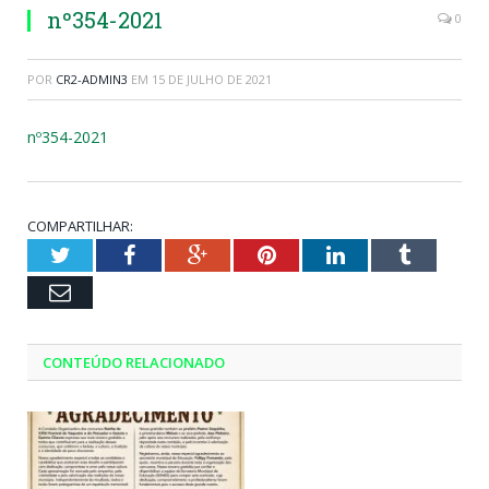
nº354-2021
0
POR
CR2-ADMIN3
EM
15 DE JULHO DE 2021
nº354-2021
COMPARTILHAR:
Twitter
Facebook
Google+
Pinterest
LinkedIn
Tumblr
Email
CONTEÚDO RELACIONADO