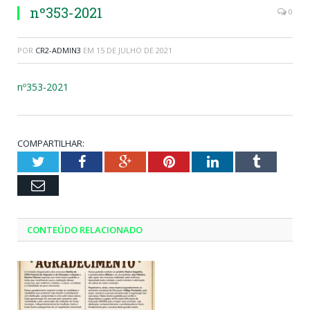
nº353-2021
0
POR
CR2-ADMIN3
EM
15 DE JULHO DE 2021
nº353-2021
COMPARTILHAR:
Twitter
Facebook
Google+
Pinterest
LinkedIn
Tumblr
Email
CONTEÚDO RELACIONADO