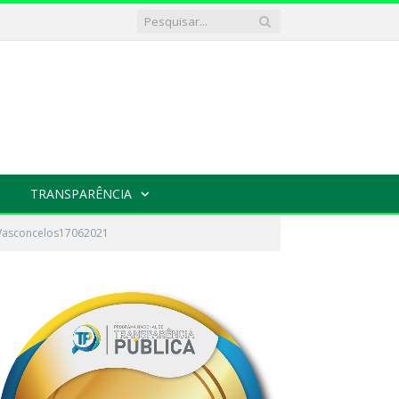
TRANSPARÊNCIA
 Vasconcelos17062021