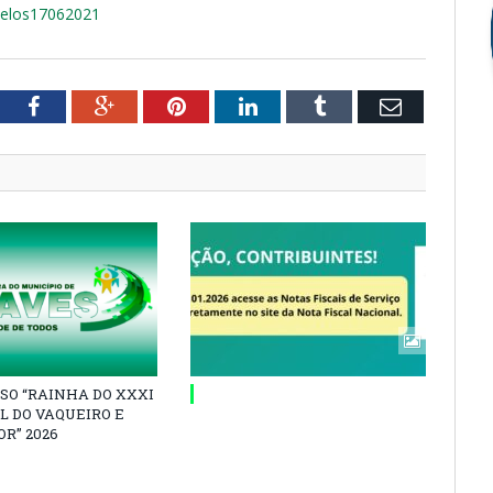
celos17062021
tter
Facebook
Google+
Pinterest
LinkedIn
Tumblr
Email
SO “RAINHA DO XXXI
L DO VAQUEIRO E
R” 2026