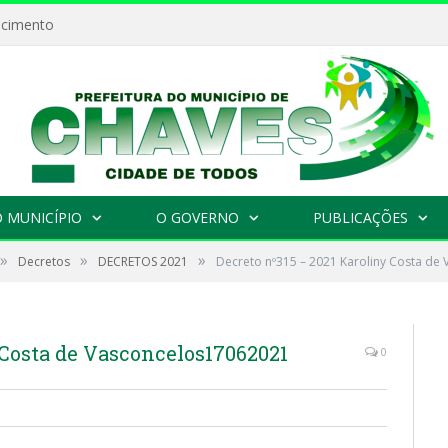
ecimento
 MUNICÍPIO
O GOVERNO
PUBLICAÇÕES
»
»
»
Decretos
DECRETOS 2021
Decreto nº315 – 2021 Karoliny Costa de
 Costa de Vasconcelos17062021
0