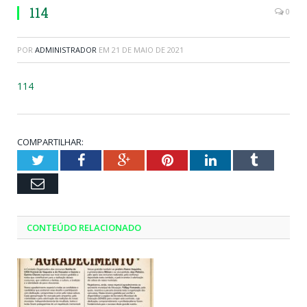
114
0
POR
ADMINISTRADOR
EM
21 DE MAIO DE 2021
114
COMPARTILHAR:
Twitter
Facebook
Google+
Pinterest
LinkedIn
Tumblr
Email
CONTEÚDO RELACIONADO