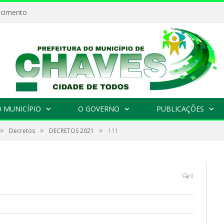
ecimento
 MUNICÍPIO
O GOVERNO
PUBLICAÇÕES
»
»
»
Decretos
DECRETOS 2021
111
0