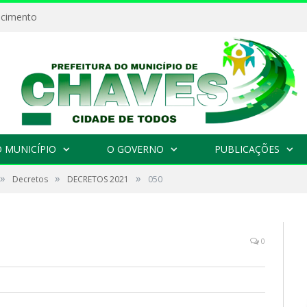
ecimento
 MUNICÍPIO
O GOVERNO
PUBLICAÇÕES
»
»
»
Decretos
DECRETOS 2021
050
0