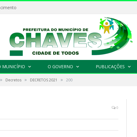
ecimento
 MUNICÍPIO
O GOVERNO
PUBLICAÇÕES
»
»
»
Decretos
DECRETOS 2021
200
0