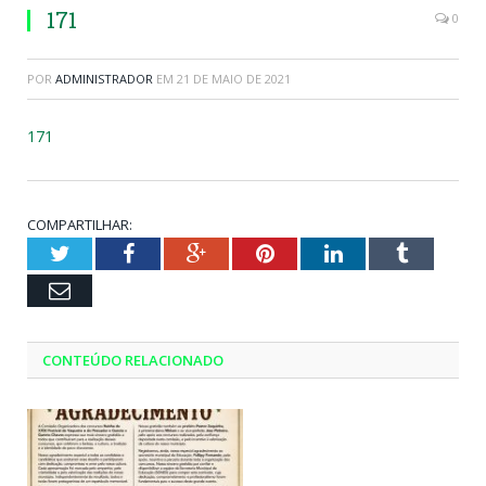
171
0
POR
ADMINISTRADOR
EM
21 DE MAIO DE 2021
171
COMPARTILHAR:
Twitter
Facebook
Google+
Pinterest
LinkedIn
Tumblr
Email
CONTEÚDO RELACIONADO