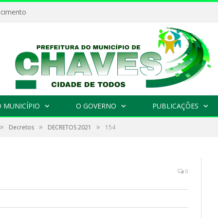
ecimento
 MUNICÍPIO
O GOVERNO
PUBLICAÇÕES
»
»
»
Decretos
DECRETOS 2021
154
0