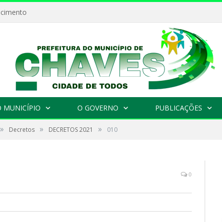
ecimento
 MUNICÍPIO
O GOVERNO
PUBLICAÇÕES
»
»
»
Decretos
DECRETOS 2021
010
0