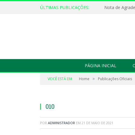
ÚLTIMAS PUBLICAÇÕES:
Nota de Agrad
PÁGINA INICIAL
O
»
VOCÊ ESTÁ EM:
Home
Publicações Oficiais
010
POR
ADMINISTRADOR
EM
21 DE MAIO DE 2021