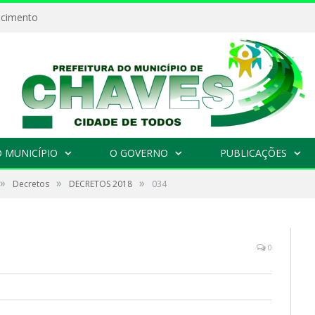
ecimento
 MUNICÍPIO
O GOVERNO
PUBLICAÇÕES
»
»
»
Decretos
DECRETOS 2018
034
0