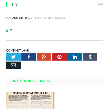
017
0
POR
ADMINISTRADOR
EM
24 DE MAIO DE 2021
017
COMPARTILHAR:
Twitter
Facebook
Google+
Pinterest
LinkedIn
Tumblr
Email
CONTEÚDO RELACIONADO