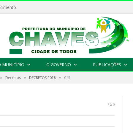
ecimento
 MUNICÍPIO
O GOVERNO
PUBLICAÇÕES
»
»
»
Decretos
DECRETOS 2018
015
0