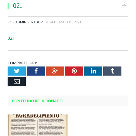
021
0
POR
ADMINISTRADOR
EM
24 DE MAIO DE 2021
021
COMPARTILHAR:
Twitter
Facebook
Google+
Pinterest
LinkedIn
Tumblr
Email
CONTEÚDO RELACIONADO