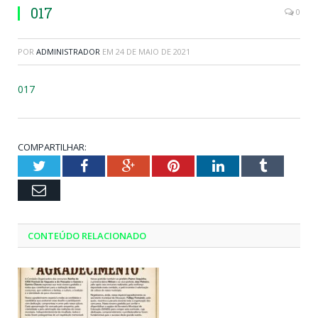
017
0
POR
ADMINISTRADOR
EM
24 DE MAIO DE 2021
017
COMPARTILHAR:
Twitter
Facebook
Google+
Pinterest
LinkedIn
Tumblr
Email
CONTEÚDO RELACIONADO