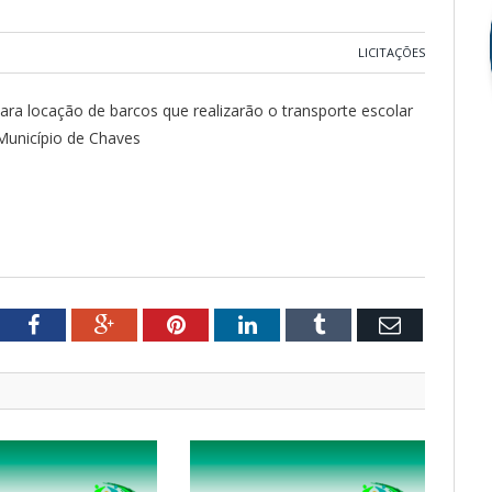
LICITAÇÕES
ara locação de barcos que realizarão o transporte escolar
 Município de Chaves
tter
Facebook
Google+
Pinterest
LinkedIn
Tumblr
Email