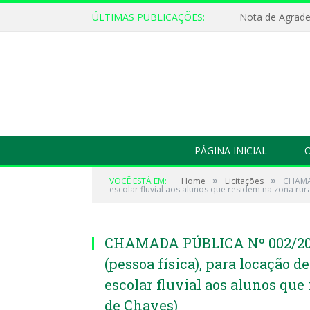
ÚLTIMAS PUBLICAÇÕES:
Nota de Agrad
PÁGINA INICIAL
O
»
»
VOCÊ ESTÁ EM:
Home
Licitações
CHAMAD
escolar fluvial aos alunos que residem na zona rur
CHAMADA PÚBLICA Nº 002/201
(pessoa física), para locação d
escolar fluvial aos alunos qu
de Chaves)