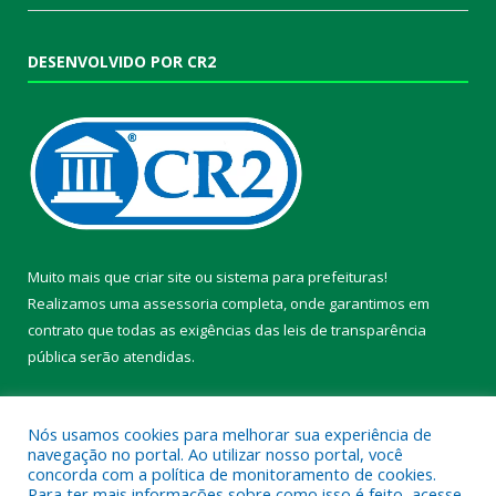
DESENVOLVIDO POR CR2
Muito mais que
criar site
ou
sistema para prefeituras
!
Realizamos uma
assessoria
completa, onde garantimos em
contrato que todas as exigências das
leis de transparência
pública
serão atendidas.
Conheça o
PNTP
e o
Radar da Transparência Pública
Nós usamos cookies para melhorar sua experiência de
navegação no portal. Ao utilizar nosso portal, você
concorda com a política de monitoramento de cookies.
Para ter mais informações sobre como isso é feito, acesse