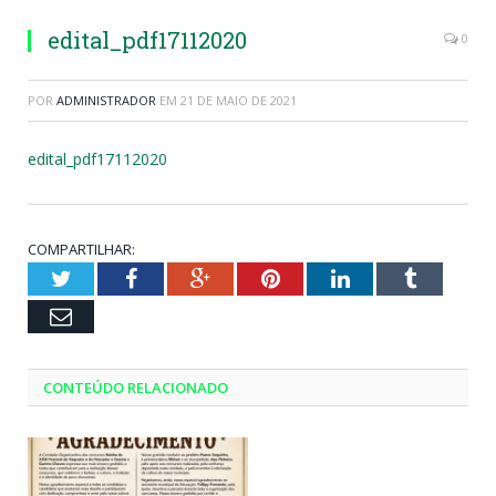
edital_pdf17112020
0
POR
ADMINISTRADOR
EM
21 DE MAIO DE 2021
edital_pdf17112020
COMPARTILHAR:
Twitter
Facebook
Google+
Pinterest
LinkedIn
Tumblr
Email
CONTEÚDO RELACIONADO