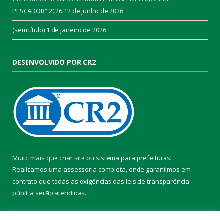
PESCADOR” 2026
12 de junho de 2026
(sem título)
1 de janeiro de 2026
DESENVOLVIDO POR CR2
Muito mais que
criar site
ou
sistema para prefeituras
!
Realizamos uma
assessoria
completa, onde garantimos em
contrato que todas as exigências das
leis de transparência
pública
serão atendidas.
Conheça o
PNTP
e o
Radar da Transparência Pública