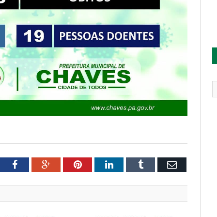
tter
Facebook
Google+
Pinterest
LinkedIn
Tumblr
Email