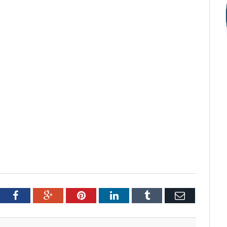
tter
Facebook
Google+
Pinterest
LinkedIn
Tumblr
Email