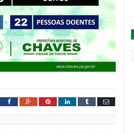
tter
Facebook
Google+
Pinterest
LinkedIn
Tumblr
Email