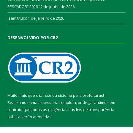
PESCADOR” 2026
12 de junho de 2026
(sem título)
1 de janeiro de 2026
DESENVOLVIDO POR CR2
Muito mais que
criar site
ou
sistema para prefeituras
!
Realizamos uma
assessoria
completa, onde garantimos em
contrato que todas as exigências das
leis de transparência
pública
serão atendidas.
Conheça o
PNTP
e o
Radar da Transparência Pública