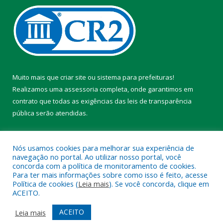
Muito mais que
criar site
ou
sistema para prefeituras
!
Realizamos uma
assessoria
completa, onde garantimos em
contrato que todas as exigências das
leis de transparência
pública
serão atendidas.
Conheça o
PNTP
e o
Radar da Transparência Pública
Nós usamos cookies para melhorar sua experiência de
navegação no portal. Ao utilizar nosso portal, você
concorda com a política de monitoramento de cookies.
Para ter mais informações sobre como isso é feito, acesse
Política de cookies (
Leia mais
). Se você concorda, clique em
Todos os direitos reservados a Prefeitura Municipal de Chaves.
ACEITO.
Mapa do Site
Acessar Área Administrativa
ACEITO
Leia mais
Acessar Webmail