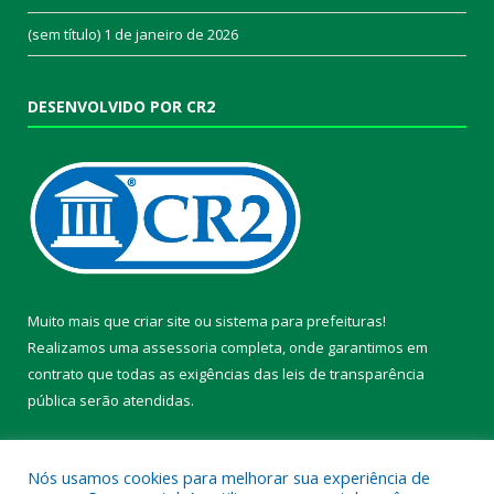
(sem título)
1 de janeiro de 2026
DESENVOLVIDO POR CR2
Muito mais que
criar site
ou
sistema para prefeituras
!
Realizamos uma
assessoria
completa, onde garantimos em
contrato que todas as exigências das
leis de transparência
pública
serão atendidas.
Conheça o
PNTP
e o
Radar da Transparência Pública
Nós usamos cookies para melhorar sua experiência de