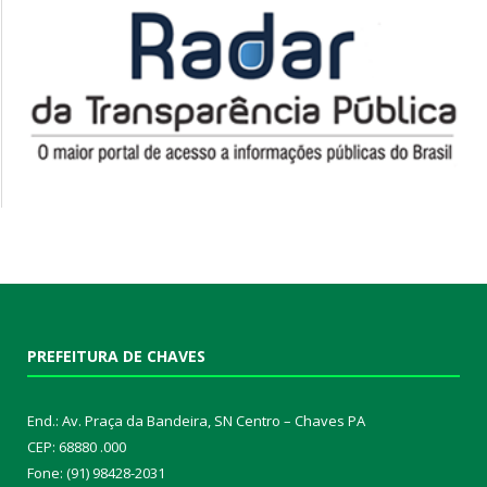
PREFEITURA DE CHAVES
End.: Av. Praça da Bandeira, SN Centro – Chaves PA
CEP: 68880 .000
Fone: (91) 98428-2031