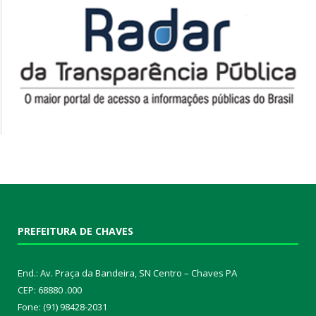
PREFEITURA DE CHAVES
End.: Av. Praça da Bandeira, SN Centro – Chaves PA
CEP: 68880 .000
Fone: (91) 98428-2031