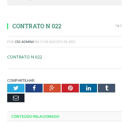
CONTRATO N 022
0
POR
CR2-ADMIN4
EM
11 DE AGOSTO DE 2021
CONTRATO N 022
COMPARTILHAR:
Twitter
Facebook
Google+
Pinterest
LinkedIn
Tumblr
Email
CONTEÚDO RELACIONADO