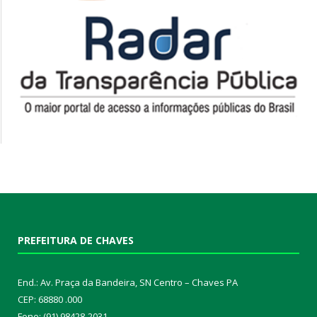
PREFEITURA DE CHAVES
End.: Av. Praça da Bandeira, SN Centro – Chaves PA
CEP: 68880 .000
Fone: (91) 98428-2031