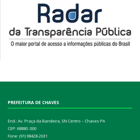
PREFEITURA DE CHAVES
End.: Av. Praça da Bandeira, SN Centro – Chaves PA
CEP: 68880 .000
Fone: (91) 98428-2031