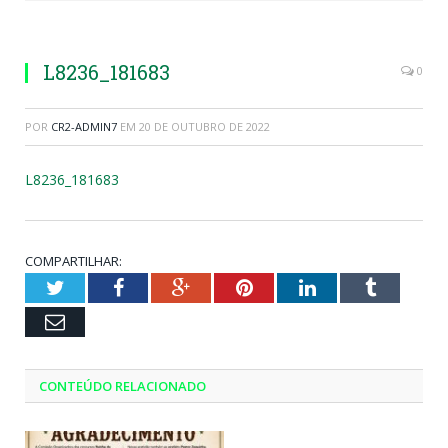
L8236_181683
0
POR
CR2-ADMIN7
EM
20 DE OUTUBRO DE 2022
L8236_181683
COMPARTILHAR:
Twitter
Facebook
Google+
Pinterest
LinkedIn
Tumblr
Email
CONTEÚDO RELACIONADO