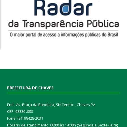
PREFEITURA DE CHAVES
End.: Av. Praça da Bandeira, SN Centro – Chaves PA
CEP: 68880 .000
Fone: (91) 98428-2031
Horário de atendimento: 08:00 às 14:00h (Segunda a Sexta-Feira)