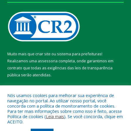
Muito mais que
criar site
ou
sistema para prefeituras
!
Realizamos uma
assessoria
completa, onde garantimos em
contrato que todas as exigências das
leis de transparência
pública
serão atendidas.
Conheça o
PNTP
e o
Radar da Transparência Pública
Nós usamos cookies para melhorar sua experiência de
navegação no portal. Ao utilizar nosso portal, você
concorda com a política de monitoramento de cookies.
Para ter mais informações sobre como isso é feito, acesse
Política de cookies (
Leia mais
). Se você concorda, clique em
Todos os direitos reservados a Prefeitura Municipal de Chaves.
ACEITO.