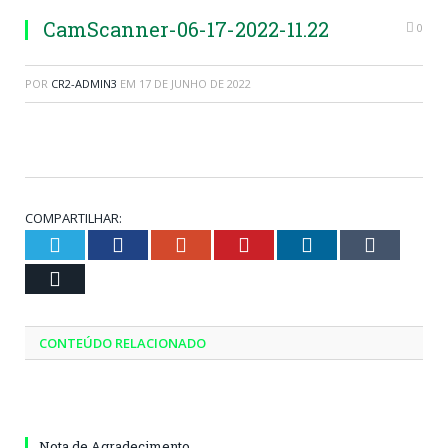
CamScanner-06-17-2022-11.22
0
POR
CR2-ADMIN3
EM
17 DE JUNHO DE 2022
COMPARTILHAR:
Twitter
Facebook
Google+
Pinterest
LinkedIn
Tumblr
Email
CONTEÚDO RELACIONADO
Nota de Agradecimento