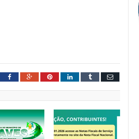
tter
Facebook
Google+
Pinterest
LinkedIn
Tumblr
Email