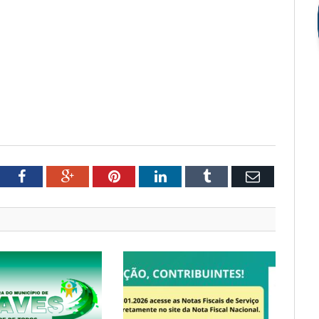
tter
Facebook
Google+
Pinterest
LinkedIn
Tumblr
Email