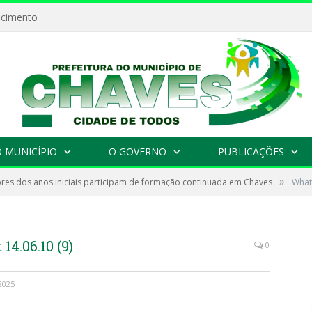
ecimento
 MUNICÍPIO
O GOVERNO
PUBLICAÇÕES
»
res dos anos iniciais participam de formação continuada em Chaves
What
4.06.10 (9)
0
2025