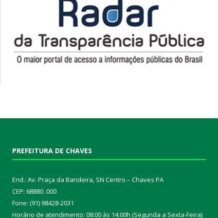
PREFEITURA DE CHAVES
End.: Av. Praça da Bandeira, SN Centro – Chaves PA
CEP: 68880 .000
Fone: (91) 98428-2031
Horário de atendimento: 08:00 às 14:00h (Segunda a Sexta-Feira)