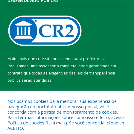
DESENVOLVIDO POR CR2
Muito mais que
criar site
ou
sistema para prefeituras
!
Realizamos uma
assessoria
completa, onde garantimos em
contrato que todas as exigências das
leis de transparência
pública
serão atendidas.
Conheça o
PNTP
e o
Radar da Transparência Pública
Nós usamos cookies para melhorar sua experiência de
navegação no portal. Ao utilizar nosso portal, você
concorda com a política de monitoramento de cookies.
Para ter mais informações sobre como isso é feito, acesse
Política de cookies (
Leia mais
). Se você concorda, clique em
Todos os direitos reservados a Prefeitura Municipal de Chaves.
ACEITO.