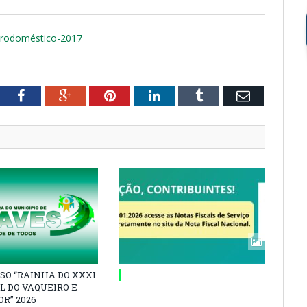
etrodoméstico-2017
tter
Facebook
Google+
Pinterest
LinkedIn
Tumblr
Email
SO “RAINHA DO XXXI
L DO VAQUEIRO E
R” 2026