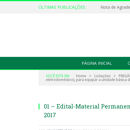
ÚLTIMAS PUBLICAÇÕES:
Nota de Agrad
PÁGINA INICIAL
O
»
»
VOCÊ ESTÁ EM:
Home
Licitações
PREGÃO
eletrodoméstico), para equipar a unidade básica d
01 – Edital-Material Permanen
2017