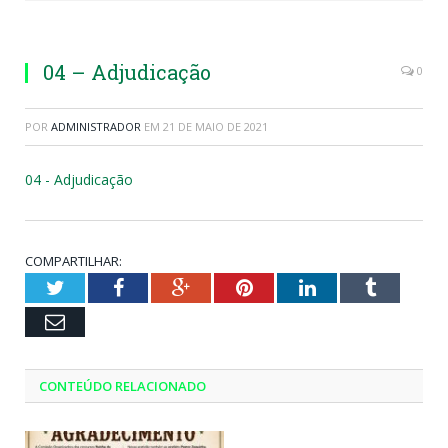
04 – Adjudicação
0
POR
ADMINISTRADOR
EM
21 DE MAIO DE 2021
04 - Adjudicação
COMPARTILHAR:
Twitter
Facebook
Google+
Pinterest
LinkedIn
Tumblr
Email
CONTEÚDO RELACIONADO