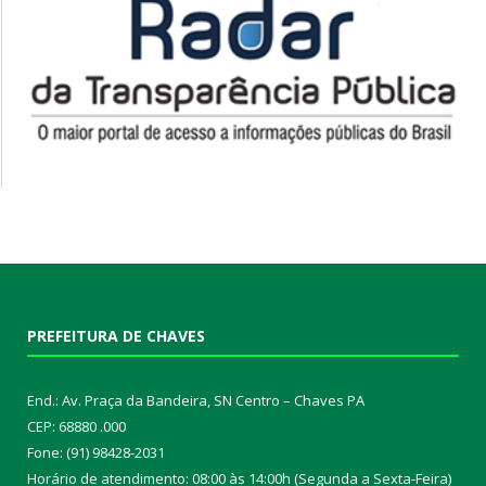
PREFEITURA DE CHAVES
End.: Av. Praça da Bandeira, SN Centro – Chaves PA
CEP: 68880 .000
Fone: (91) 98428-2031
Horário de atendimento: 08:00 às 14:00h (Segunda a Sexta-Feira)