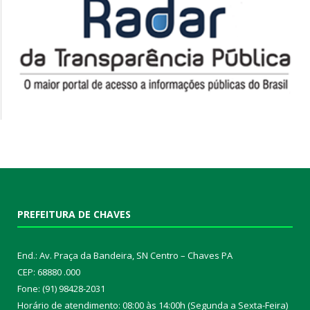
PREFEITURA DE CHAVES
End.: Av. Praça da Bandeira, SN Centro – Chaves PA
CEP: 68880 .000
Fone: (91) 98428-2031
Horário de atendimento: 08:00 às 14:00h (Segunda a Sexta-Feira)