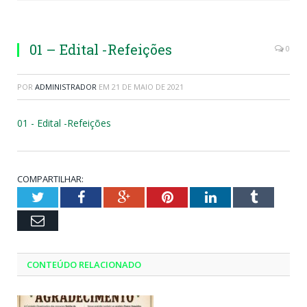
01 – Edital -Refeições
0
POR
ADMINISTRADOR
EM
21 DE MAIO DE 2021
01 - Edital -Refeições
COMPARTILHAR:
Twitter
Facebook
Google+
Pinterest
LinkedIn
Tumblr
Email
CONTEÚDO RELACIONADO