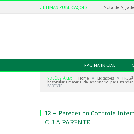
ÚLTIMAS PUBLICAÇÕES:
Nota de Agrad
PÁGINA INICIAL
O
»
»
VOCÊ ESTÁ EM:
Home
Licitações
PREGÃO
hospitalar e material de laboratório, para atender
PARENTE
12 – Parecer do Controle Inter
C J A PARENTE