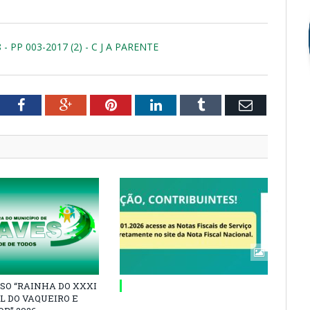
8 - PP 003-2017 (2) - C J A PARENTE
tter
Facebook
Google+
Pinterest
LinkedIn
Tumblr
Email
SO “RAINHA DO XXXI
L DO VAQUEIRO E