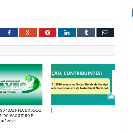
tter
Facebook
Google+
Pinterest
LinkedIn
Tumblr
Email
SO “RAINHA DO XXXI
L DO VAQUEIRO E
R” 2026