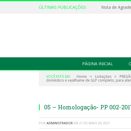
ÚLTIMAS PUBLICAÇÕES:
Nota de Agrad
PÁGINA INICIAL
O
»
»
VOCÊ ESTÁ EM:
Home
Licitações
PREGÃO
doméstico e vasilhame de GLP completo, para atend
05 – Homologação- PP 002-20
POR
ADMINISTRADOR
EM
21 DE MAIO DE 2021