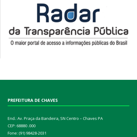
PREFEITURA DE CHAVES
End.: Av. Praça da Bandeira, SN Centro – Chaves PA
CEP: 68880 .000
Fone: (91) 98428-2031