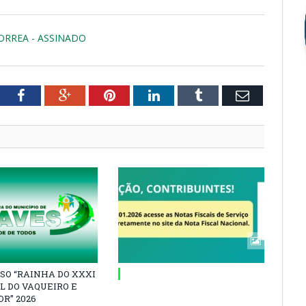
CORREA - ASSINADO
tter
Facebook
Google+
Pinterest
LinkedIn
Tumblr
Email
SO “RAINHA DO XXXI
L DO VAQUEIRO E
R” 2026