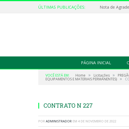
ÚLTIMAS PUBLICAÇÕES:
Nota de Agrad
PÁGINA INICIAL
O
»
»
VOCÊ ESTÁ EM:
Home
Licitações
PREGÃ
»
EQUIPAMENTOS E MATERIAIS PERMANENTES)
C
CONTRATO N 227
POR
ADMINISTRADOR
EM
4 DE NOVEMBRO DE 2022