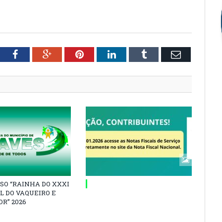
tter
Facebook
Google+
Pinterest
LinkedIn
Tumblr
Email
SO “RAINHA DO XXXI
L DO VAQUEIRO E
R” 2026