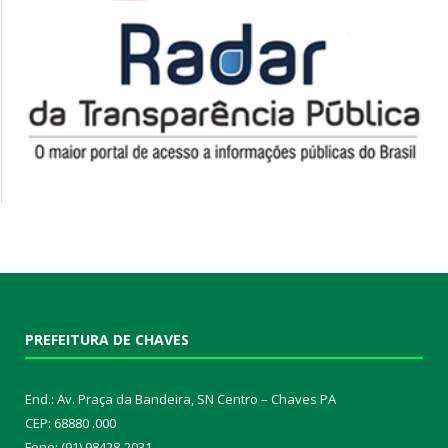
PREFEITURA DE CHAVES
End.: Av. Praça da Bandeira, SN Centro – Chaves PA
CEP: 68880 .000
Fone: (91) 98428-2031